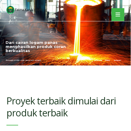
Dari cairan logam panas
menghasilkan produk coran
berkualitas
Berbagai produk coran dapat kami ciptakan
facebook
twitter
instagram
Proyek terbaik dimulai dari
produk terbaik