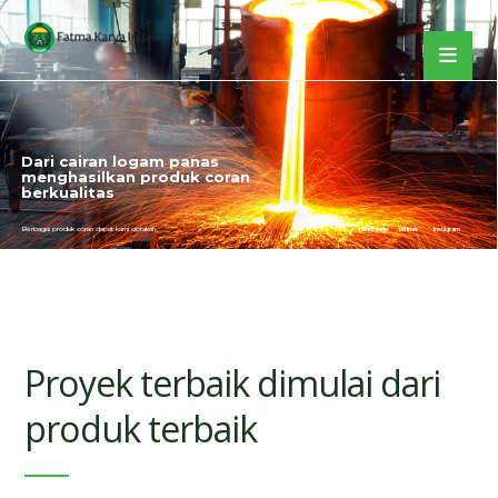
Dari cairan logam panas
menghasilkan produk coran
berkualitas
Berbagai produk coran dapat kami ciptakan
facebook
twitter
instagram
Proyek terbaik dimulai dari
produk terbaik