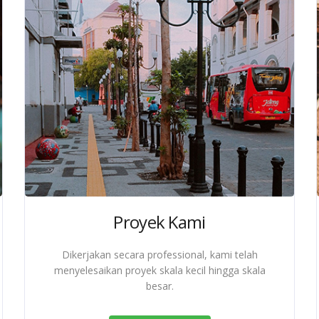
Proyek Kami
Dikerjakan secara professional, kami telah
menyelesaikan proyek skala kecil hingga skala
besar.