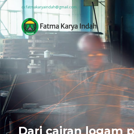
cv.fatmakaryaindah@gmail.com
Dari cairan logam 