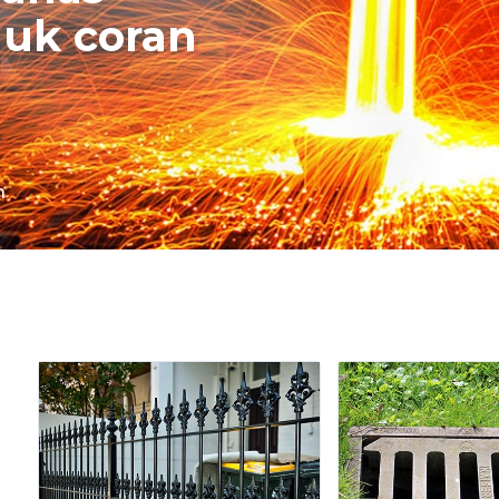
uk coran
n