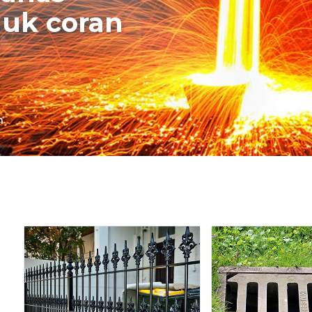
uk coran
n