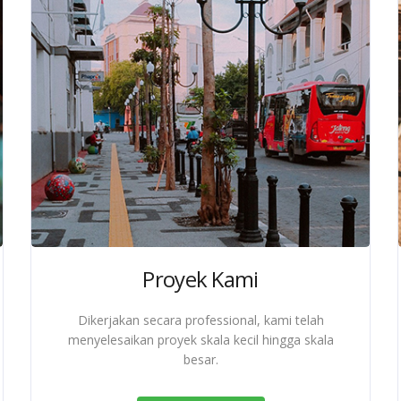
Proyek Kami
Dikerjakan secara professional, kami telah
menyelesaikan proyek skala kecil hingga skala
besar.