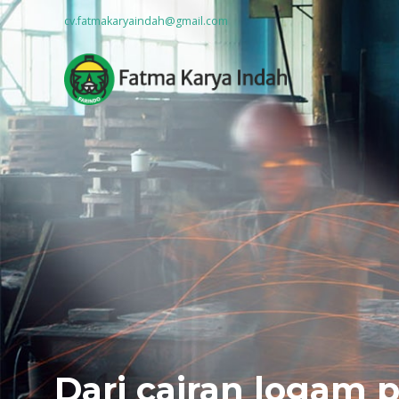
cv.fatmakaryaindah@gmail.com
Dari cairan logam 