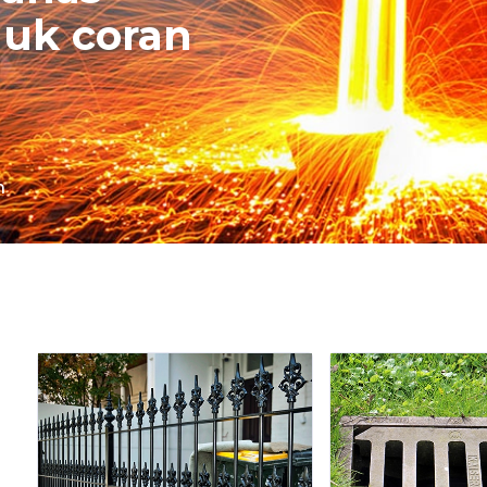
uk coran
n