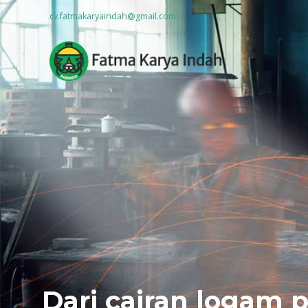
cv.fatmakaryaindah@gmail.com
Dari cairan logam 