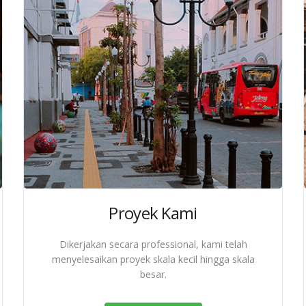
Proyek Kami
Dikerjakan secara professional, kami telah
menyelesaikan proyek skala kecil hingga skala
besar.