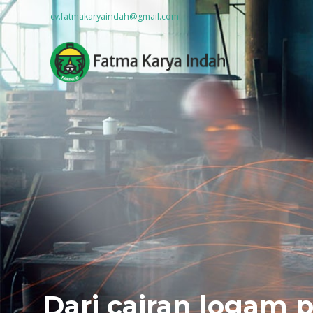
cv.fatmakaryaindah@gmail.com
Dari cairan logam 