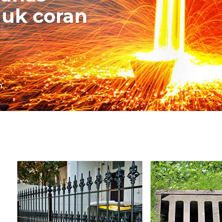
uk coran
n