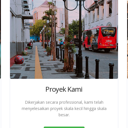
Proyek Kami
Dikerjakan secara professional, kami telah
menyelesaikan proyek skala kecil hingga skala
besar.