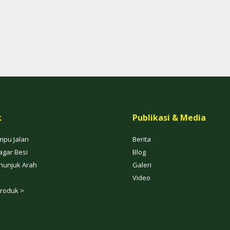
k
Publikasi & Media
mpu Jalan
Berita
agar Besi
Blog
nunjuk Arah
Galeri
Video
roduk >