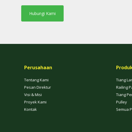
Hubungi Kami
Perusahaan
Produ
Tentang Kami
Tiang La
Pesan Direktur
Railing P
Visi & Misi
Tiang Pe
Proyek Kami
Pulley
Kontak
Semua P