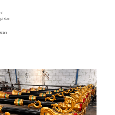
il
pi dan
asan