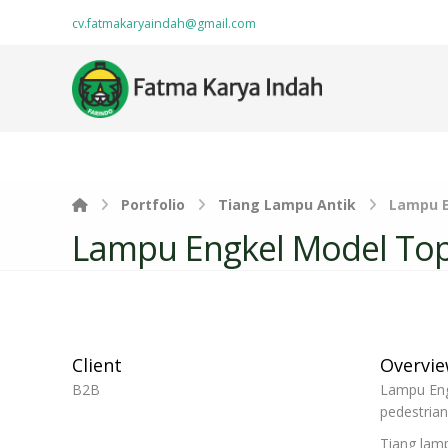
cv.fatmakaryaindah@gmail.com
Portfolio
Tiang Lampu Antik
Lampu E
Lampu Engkel Model Top
Client
Overvi
B2B
Lampu Eng
pedestrian
Tiang lamp