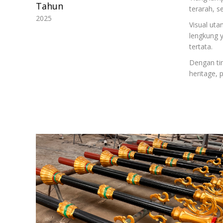
Tahun
terarah, s
2025
Visual uta
lengkung 
tertata.
Dengan ti
heritage, 