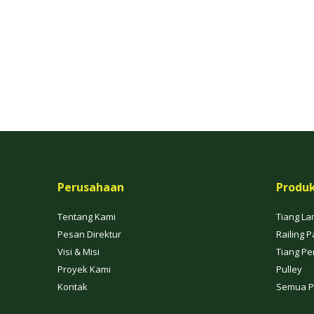
Perusahaan
Produ
Tentang Kami
Tiang La
Pesan Direktur
Railing P
Visi & Misi
Tiang Pe
Proyek Kami
Pulley
Kontak
Semua P