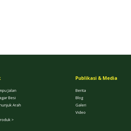
k
Publikasi & Media
mpu Jalan
Berita
agar Besi
Blog
nunjuk Arah
Galeri
Video
roduk >