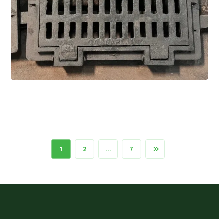
1
2
…
7