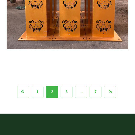
1
2
3
…
7