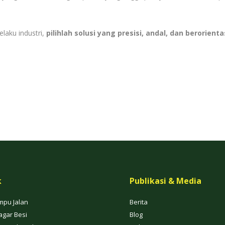
laku industri,
pilihlah solusi yang presisi, andal, dan berorient
k
Publikasi & Media
mpu Jalan
Berita
agar Besi
Blog