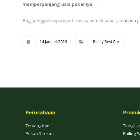
memperpanjang usia pakainya
.
Bagi pengguna sparepart mesin, pemilik pabrik, maupun pe
14 Januari 2026
Pulley Besi Cor
Perusahaan
Produ
Tentang Kami
Tiang La
Pesan Direktur
Railing P