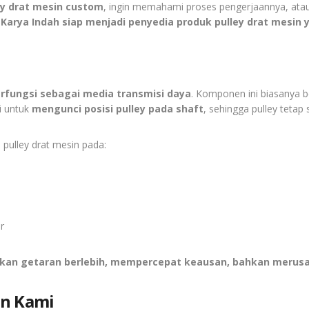
ey drat mesin custom
, ingin memahami proses pengerjaannya, ata
Karya Indah siap menjadi penyedia produk pulley drat mesin y
rfungsi sebagai media transmisi daya
. Komponen ini biasanya 
si untuk
mengunci posisi pulley pada shaft
, sehingga pulley tetap 
 pulley drat mesin pada:
r
kan getaran berlebih, mempercepat keausan, bahkan merus
an Kami