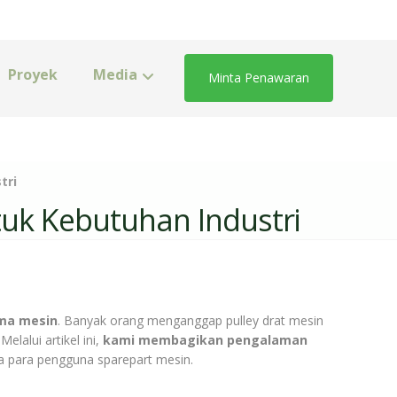
Proyek
Media
Minta Penawaran
tri
ntuk Kebutuhan Industri
ma mesin
. Banyak orang menganggap pulley drat mesin
 Melalui artikel ini,
kami membagikan pengalaman
a para pengguna sparepart mesin.